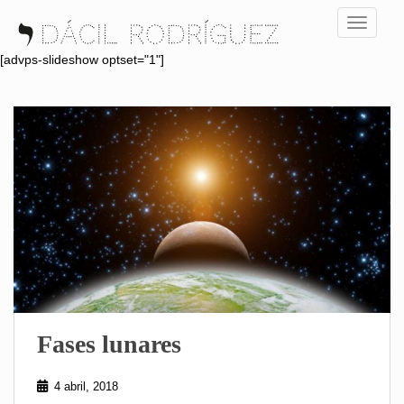
S
TOGGLE
k
i
[advps-slideshow optset="1"]
p
t
o
m
a
i
n
c
o
n
t
e
n
Fases lunares
t
4 abril, 2018