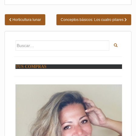
Navegación
Horticultura lunar
Conceptos básicos: Los cuatro pilares
de
entradas
Buscar:
TUS COMPRAS