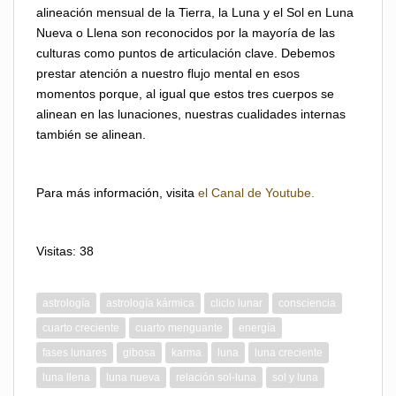
alineación mensual de la Tierra, la Luna y el Sol en Luna
Nueva o Llena son reconocidos por la mayoría de las
culturas como puntos de articulación clave. Debemos
prestar atención a nuestro flujo mental en esos
momentos porque, al igual que estos tres cuerpos se
alinean en las lunaciones, nuestras cualidades internas
también se alinean.
Para más información, visita
el Canal de Youtube.
Visitas: 38
astrología
astrología kármica
cliclo lunar
consciencia
cuarto creciente
cuarto menguante
energía
fases lunares
gibosa
karma
luna
luna creciente
luna llena
luna nueva
relación sol-luna
sol y luna