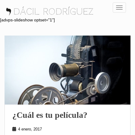
S
TOGGLE
k
i
[advps-slideshow optset="1"]
p
t
o
m
a
i
n
c
o
n
t
e
n
¿Cuál es tu película?
t
4 enero, 2017