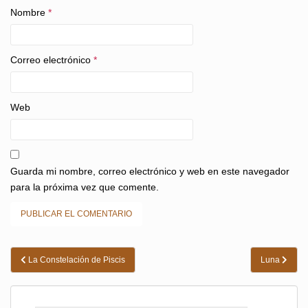
Nombre
*
Correo electrónico
*
Web
Guarda mi nombre, correo electrónico y web en este navegador
para la próxima vez que comente.
Navegación
La Constelación de Piscis
Luna
de
entradas