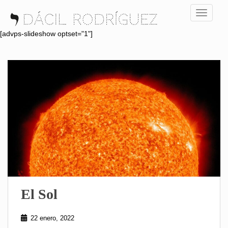
S
TOGGLE
k
i
[advps-slideshow optset="1"]
p
t
o
m
a
i
n
c
o
n
t
e
n
El Sol
t
22 enero, 2022