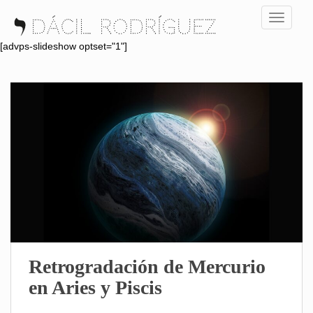
S
TOGGLE
k
i
[advps-slideshow optset="1"]
p
t
o
m
a
i
n
c
o
n
t
e
n
Retrogradación de Mercurio
t
en Aries y Piscis