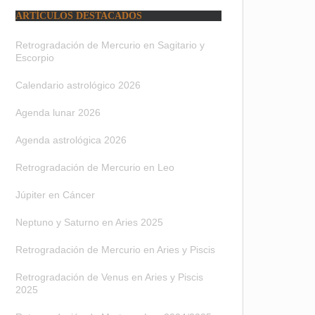
ARTÍCULOS DESTACADOS
Retrogradación de Mercurio en Sagitario y
Escorpio
Calendario astrológico 2026
Agenda lunar 2026
Agenda astrológica 2026
Retrogradación de Mercurio en Leo
Júpiter en Cáncer
Neptuno y Saturno en Aries 2025
Retrogradación de Mercurio en Aries y Piscis
Retrogradación de Venus en Aries y Piscis
2025