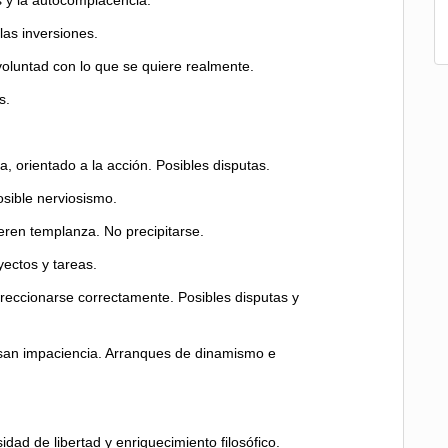
s y la autocomplacencia.
 las inversiones.
voluntad con lo que se quiere realmente.
s.
, orientado a la acción. Posibles disputas.
osible nerviosismo.
eren templanza. No precipitarse.
yectos y tareas.
ireccionarse correctamente. Posibles disputas y
usan impaciencia. Arranques de dinamismo e
idad de libertad y enriquecimiento filosófico.