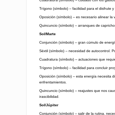
Cuadratura (símbolo) – cuidado con los gasto
Trígono (símbolo) – facilidad para el disfrute y
Oposición (símbolo) – es necesario alinear la 
Quincuncio (símbolo) – arranques de capricho
Sol/Marte
Conjunción (símbolo) – gran cúmulo de energía
Séxtil (símbolo) – necesidad de autocontrol. P
Cuadratura (símbolo) – actuaciones que requi
Trígono (símbolo) – facilidad para concluir pro
Oposición (símbolo) – esta energía necesita d
enfrentamientos.
Quincuncio (símbolo) – reajustes que nos ca
irascibilidad.
Sol/Júpiter
Conjunción (símbolo) – salir de la rutina, neces