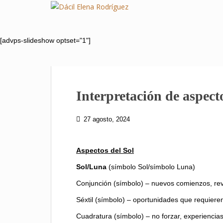
S
k
i
p
[advps-slideshow optset="1"]
t
o
m
a
Interpretación de aspect
i
n
c
27 agosto, 2024
o
n
Aspectos del Sol
t
e
Sol/Luna
(símbolo Sol/símbolo Luna)
n
Conjunción (símbolo) – nuevos comienzos, revi
t
Séxtil (símbolo) – oportunidades que requiere
Cuadratura (símbolo) – no forzar, experiencias