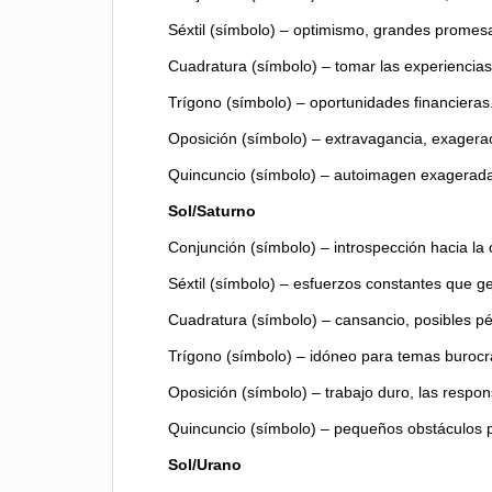
Séxtil (símbolo) – optimismo, grandes promesa
Cuadratura (símbolo) – tomar las experiencias 
Trígono (símbolo) – oportunidades financiera
Oposición (símbolo) – extravagancia, exagera
Quincuncio (símbolo) – autoimagen exagerada
Sol/Saturno
Conjunción (símbolo) – introspección hacia la o
Séxtil (símbolo) – esfuerzos constantes que ge
Cuadratura (símbolo) – cansancio, posibles pé
Trígono (símbolo) – idóneo para temas burocrá
Oposición (símbolo) – trabajo duro, las respo
Quincuncio (símbolo) – pequeños obstáculos p
Sol/Urano