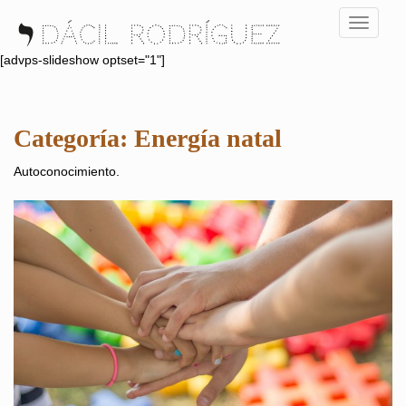
S
TOGGLE
k
i
[advps-slideshow optset="1"]
p
t
o
Categoría:
Energía natal
m
a
Autoconocimiento.
i
n
c
o
n
t
e
n
t