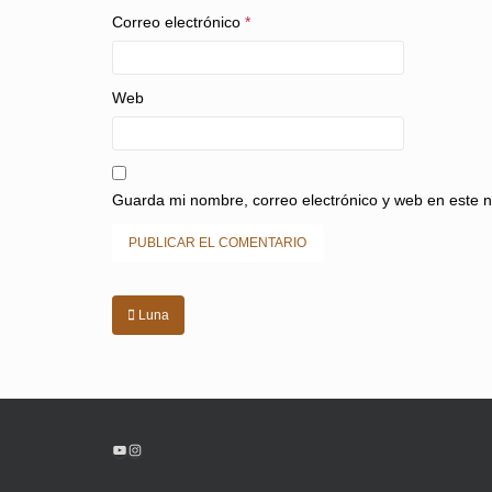
Correo electrónico
*
Web
Guarda mi nombre, correo electrónico y web en este 
Navegación
Luna
de
entradas
YouTube
Instagram