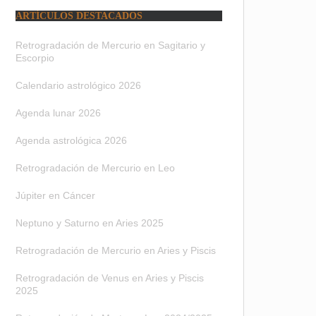
ARTÍCULOS DESTACADOS
Retrogradación de Mercurio en Sagitario y
Escorpio
Calendario astrológico 2026
Agenda lunar 2026
Agenda astrológica 2026
Retrogradación de Mercurio en Leo
Júpiter en Cáncer
Neptuno y Saturno en Aries 2025
Retrogradación de Mercurio en Aries y Piscis
Retrogradación de Venus en Aries y Piscis
2025