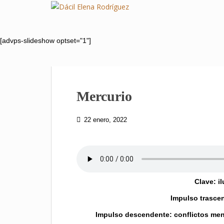
S
k
i
p
[advps-slideshow optset="1"]
t
o
m
a
Mercurio
i
n
c
22 enero, 2022
o
n
t
e
n
Clave: i
t
Impulso trasce
Impulso descendente: conflictos me