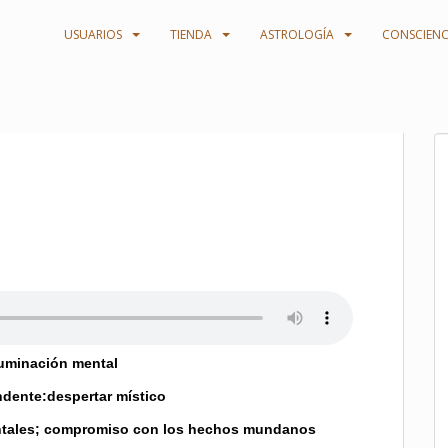
USUARIOS
TIENDA
ASTROLOGÍA
CONSCIENC
luminación mental
ndente:despertar místico
ntales; compromiso con los hechos mundanos