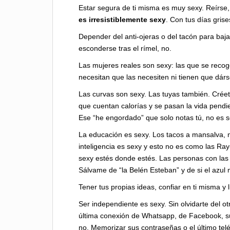
Estar segura de ti misma es muy sexy. Reírse, 
es irresistiblemente sexy
. Con tus días grise
Depender del anti-ojeras o del tacón para baj
esconderse tras el rímel, no.
Las mujeres reales son sexy: las que se recoge
necesitan que las necesiten ni tienen que dár
Las curvas son sexy. Las tuyas también. Créet
que cuentan calorías y se pasan la vida pendie
Ese “he engordado” que solo notas tú, no es 
La educación es sexy. Los tacos a mansalva, 
inteligencia es sexy y esto no es como las Ray
sexy estés donde estés. Las personas con las
Sálvame de “la Belén Esteban” y de si el azul
Tener tus propias ideas, confiar en ti misma y l
Ser independiente es sexy. Sin olvidarte del ot
última conexión de Whatsapp, de Facebook, su 
no. Memorizar sus contraseñas o el último te