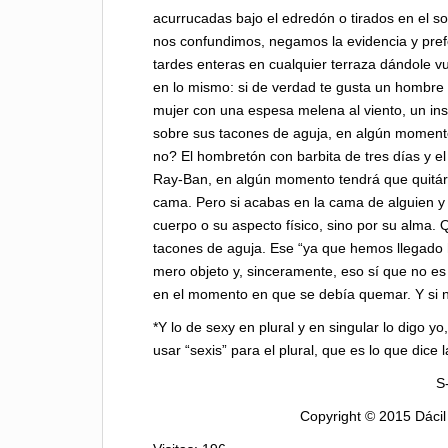
acurrucadas bajo el edredón o tirados en el s
nos confundimos, negamos la evidencia y prefe
tardes enteras en cualquier terraza dándole vue
en lo mismo: si de verdad te gusta un hombre 
mujer con una espesa melena al viento, un in
sobre sus tacones de aguja, en algún moment
no? El hombretón con barbita de tres días y e
Ray-Ban, en algún momento tendrá que quitárs
cama. Pero si acabas en la cama de alguien y
cuerpo o su aspecto físico, sino por su alma
tacones de aguja. Ese “ya que hemos llegado ha
mero objeto y, sinceramente, eso sí que no e
en el momento en que se debía quemar. Y si n
*Y lo de sexy en plural y en singular lo digo 
usar “sexis” para el plural, que es lo que dice
S
Copyright © 2015 Dácil