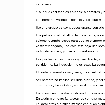
nada sexy.
Y aunque casi todo es aplicable a hombres y
Los hombres valientes, son sexy. Los que mue
Hacer ejercicio es sexy, obsesionarse con ello 
Los polos con el caballo o la maximarca, no s
colores rocambolescos para que no siempre p
vestir remangada, una camiseta bajo una levita
vistiendo es sexy, pasarse de moderno, no.
Irse por las ramas no es sexy, ser directo, sí
sentido, no. La indecisión no es sexy. La seg
El contacto visual es muy sexy, mirar sólo al can
Ser hombre no implica ser rudo o bruto, y ser v
delicadeza y los detalles, son realmente sexy.
En ocasiones, nuestra condición humana nos i
En algún momento fantaseamos con una metamo
un ideal erótico o mimetizarnos con el ambient