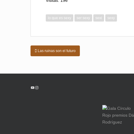
Visitas: 196
lo que es sexy
ser sexy
sexi
sexy
Navegación
Las ruinas son el futuro
de
entradas
YouTube
Instagram