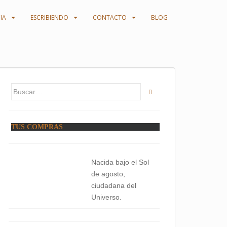
IA
ESCRIBIENDO
CONTACTO
BLOG
Buscar:
TUS COMPRAS
Nacida bajo el Sol
de agosto,
ciudadana del
Universo.