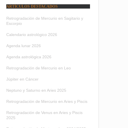
ARTÍCULOS DESTACADOS
Retrogradación de Mercurio en Sagitario y
Escorpio
Calendario astrológico 2026
Agenda lunar 2026
Agenda astrológica 2026
Retrogradación de Mercurio en Leo
Júpiter en Cáncer
Neptuno y Saturno en Aries 2025
Retrogradación de Mercurio en Aries y Piscis
Retrogradación de Venus en Aries y Piscis
2025