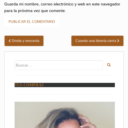
Guarda mi nombre, correo electrónico y web en este navegador
para la próxima vez que comente.
Navegación
Divide y vencerás
Cuando una librería cierra
de
entradas
Buscar:
TUS COMPRAS