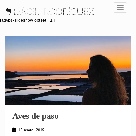
S
TOGGLE
k
i
[advps-slideshow optset="1"]
p
t
o
m
a
i
n
c
o
n
t
e
n
Aves de paso
t
13 enero, 2019