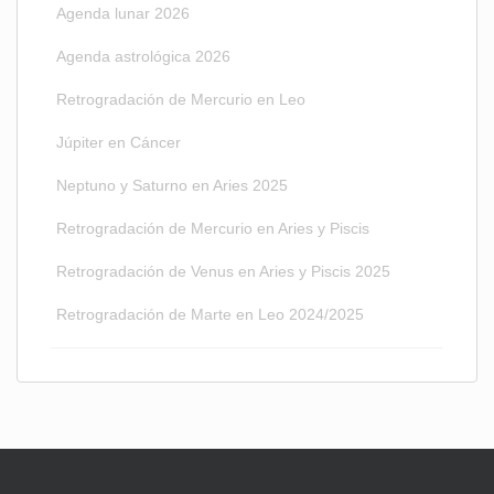
Agenda lunar 2026
Agenda astrológica 2026
Retrogradación de Mercurio en Leo
Júpiter en Cáncer
Neptuno y Saturno en Aries 2025
Retrogradación de Mercurio en Aries y Piscis
Retrogradación de Venus en Aries y Piscis 2025
Retrogradación de Marte en Leo 2024/2025