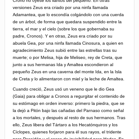
Crono no oyese los llantos del pequeño. En otras
versiones Zeus era criado por una ninfa llamada
Adamantea, que lo escondía colgándolo con una cuerda
de un árbol, de forma que quedara suspendido entre la
tierra, el mar y el cielo (sobre los que gobernaba su
padre, Cronos). Y en otras, Zeus era criado por su
abuela Gea, por una ninfa llamada Cinosura, a quien en
agradecimiento Zeus subió entre las estrellas tras su
muerte; o por Melisa, hija de Meliseo, rey de Creta, que
junto a sus hermanas Ida y Amaltea escondieron al
pequeño Zeus en una caverna del monte Ida, en la Isla
de Creta y lo alimentaron con miel y la leche de Amaltea.
Cuando creció, Zeus usó un veneno que le dio Gea
(Gaia) para obligar a Cronos a regurgitar el contenido de
su estómago en orden inverso: primero la piedra, que se
la dejó a Pitón bajo las cañadas del Parnaso como señal
a los mortales, y después al resto de sus hermanos. Tras
ello, Zeus libera del Tártaro a los Hecatónquiros y los
Cíclopes, quienes forjaron para él sus rayos, el tridente