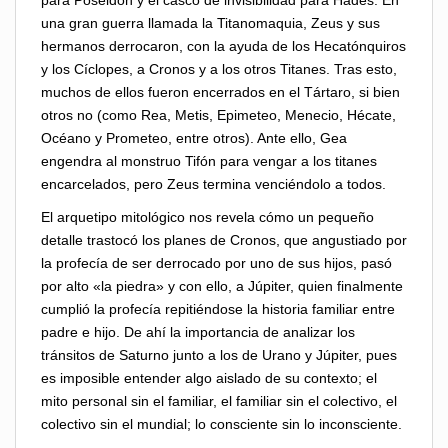
para Poseidón y el casco de invisibilidad para Hades. En
una gran guerra llamada la Titanomaquia, Zeus y sus
hermanos derrocaron, con la ayuda de los Hecatónquiros
y los Cíclopes, a Cronos y a los otros Titanes. Tras esto,
muchos de ellos fueron encerrados en el Tártaro, si bien
otros no (como Rea, Metis, Epimeteo, Menecio, Hécate,
Océano y Prometeo, entre otros). Ante ello, Gea
engendra al monstruo Tifón para vengar a los titanes
encarcelados, pero Zeus termina venciéndolo a todos.
El arquetipo mitológico nos revela cómo un pequeño
detalle trastocó los planes de Cronos, que angustiado por
la profecía de ser derrocado por uno de sus hijos, pasó
por alto «la piedra» y con ello, a Júpiter, quien finalmente
cumplió la profecía repitiéndose la historia familiar entre
padre e hijo. De ahí la importancia de analizar los
tránsitos de Saturno junto a los de Urano y Júpiter, pues
es imposible entender algo aislado de su contexto; el
mito personal sin el familiar, el familiar sin el colectivo, el
colectivo sin el mundial; lo consciente sin lo inconsciente.