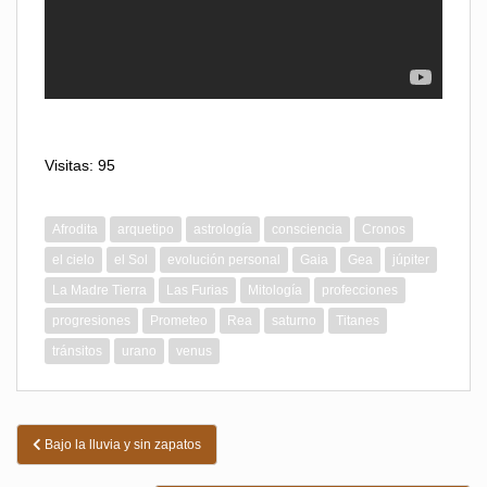
Visitas: 95
Afrodita
arquetipo
astrología
consciencia
Cronos
el cielo
el Sol
evolución personal
Gaia
Gea
júpiter
La Madre Tierra
Las Furias
Mitología
profecciones
progresiones
Prometeo
Rea
saturno
Titanes
tránsitos
urano
venus
Navegación
Bajo la lluvia y sin zapatos
de