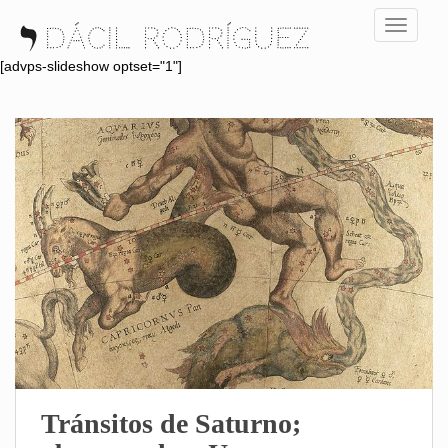
S
TOGGLE
k
i
[advps-slideshow optset="1"]
p
t
o
m
a
i
n
c
o
n
t
e
n
t
Tránsitos de Saturno;