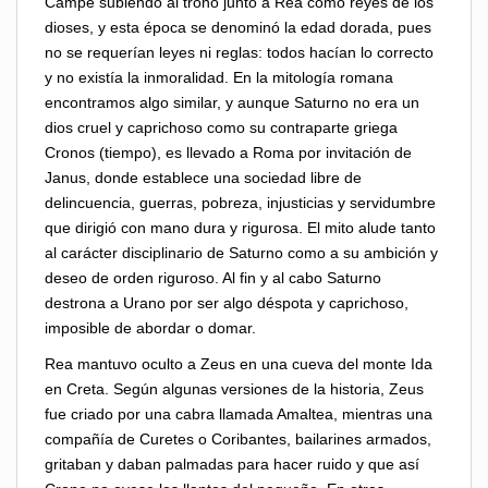
Campe subiendo al trono junto a Rea como reyes de los
dioses, y esta época se denominó la edad dorada, pues
no se requerían leyes ni reglas: todos hacían lo correcto
y no existía la inmoralidad. En la mitología romana
encontramos algo similar, y aunque Saturno no era un
dios cruel y caprichoso como su contraparte griega
Cronos (tiempo), es llevado a Roma por invitación de
Janus, donde establece una sociedad libre de
delincuencia, guerras, pobreza, injusticias y servidumbre
que dirigió con mano dura y rigurosa. El mito alude tanto
al carácter disciplinario de Saturno como a su ambición y
deseo de orden riguroso. Al fin y al cabo Saturno
destrona a Urano por ser algo déspota y caprichoso,
imposible de abordar o domar.
Rea mantuvo oculto a Zeus en una cueva del monte Ida
en Creta. Según algunas versiones de la historia, Zeus
fue criado por una cabra llamada Amaltea, mientras una
compañía de Curetes o Coribantes, bailarines armados,
gritaban y daban palmadas para hacer ruido y que así