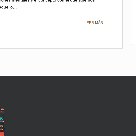
 aquello…
LEER MÁS