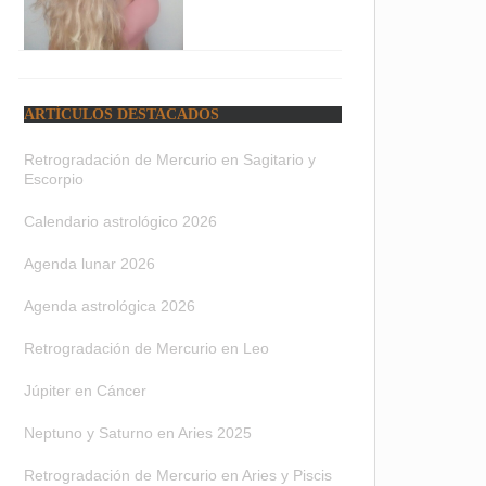
ARTÍCULOS DESTACADOS
Retrogradación de Mercurio en Sagitario y
Escorpio
Calendario astrológico 2026
Agenda lunar 2026
Agenda astrológica 2026
Retrogradación de Mercurio en Leo
Júpiter en Cáncer
Neptuno y Saturno en Aries 2025
Retrogradación de Mercurio en Aries y Piscis