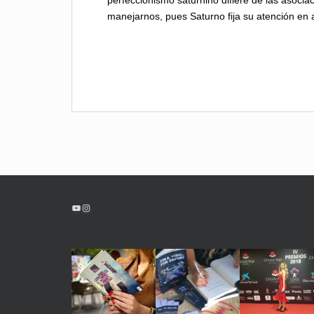
manejarnos, pues Saturno fija su atención en
YouTube
Instagram