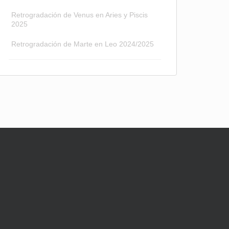
Retrogradación de Venus en Aries y Piscis
2025
Retrogradación de Marte en Leo 2024/2025