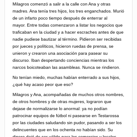
Milagros comenzó a salir a la calle con Ana y otras
madres. Ana tenía tres hijos, los tres enganchados. Murió
de un infarto poco tiempo después de enterrar al
mayor. Entre todas comenzaron a listar los negocios que
traficaban en la ciudad y a hacer escraches antes de que
nadie pudiese bautizar al término. Pidieron ser recibidas
por jueces y políticos, hicieron ruedas de prensa, se
unieron y crearon una asociación para pasear su
discurso. Iban despertando conciencias mientras los
narcos boicoteaban las asambleas. Nunca se rindieron.
No tenían miedo, muchas habían enterrado a sus hijos,
¿qué hay acaso peor que eso?
Milagros y Ana, acompañadas de muchos otros nombres,
de otros hombres y de otras mujeres, lograron que
dejase de normalizarse lo anormal: ya no podían
patrocinar equipos de fútbol ni pasearse en Testarossa
por las ciudades saludando sin pudor, pasando a ser los
delincuentes que en los ochenta no habían sido. Su
dinero dejó de ser válido para los comercios y locales