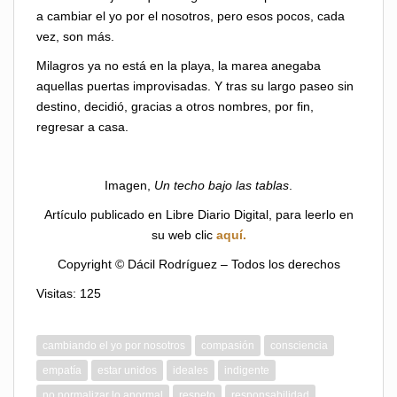
a cambiar el yo por el nosotros, pero esos pocos, cada
vez, son más.
Milagros ya no está en la playa, la marea anegaba
aquellas puertas improvisadas. Y tras su largo paseo sin
destino, decidió, gracias a otros nombres, por fin,
regresar a casa.
Imagen,
Un techo bajo las tablas
.
Artículo publicado en Libre Diario Digital, para leerlo en
su web clic
aquí.
Copyright © Dácil Rodríguez – Todos los derechos
Visitas: 125
cambiando el yo por nosotros
compasión
consciencia
empatía
estar unidos
ideales
indigente
no normalizar lo anormal
respeto
responsabilidad