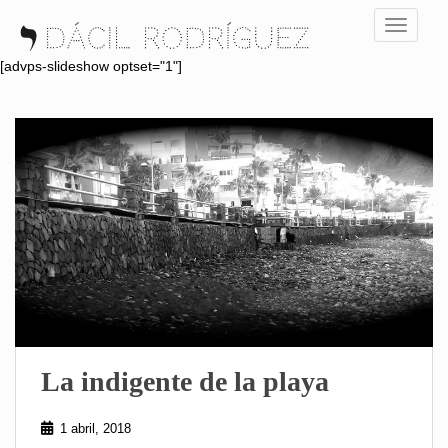
S
TOGGLE
k
i
[advps-slideshow optset="1"]
p
t
o
m
a
i
n
c
o
n
t
e
n
La indigente de la playa
t
1 abril, 2018