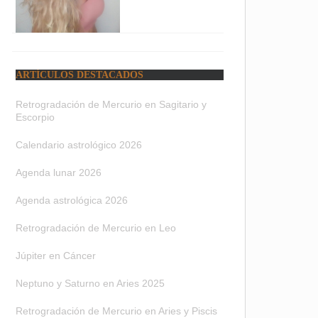
ARTÍCULOS DESTACADOS
Retrogradación de Mercurio en Sagitario y
Escorpio
Calendario astrológico 2026
Agenda lunar 2026
Agenda astrológica 2026
Retrogradación de Mercurio en Leo
Júpiter en Cáncer
Neptuno y Saturno en Aries 2025
Retrogradación de Mercurio en Aries y Piscis