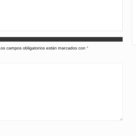
disminuir
el
volumen.
Los campos obligatorios están marcados con
*