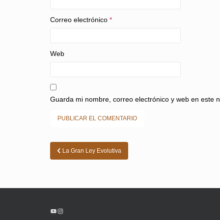
Correo electrónico
*
Web
Guarda mi nombre, correo electrónico y web en este 
Navegación
La Gran Ley Evolutiva
de
entradas
YouTube
Instagram