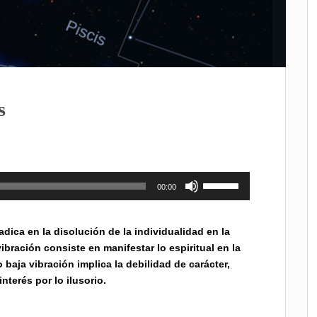
s
Utiliza
00:00
las
teclas
de
adica en la disolución de la individualidad en la
flecha
ibración consiste en manifestar lo espiritual en la
arriba/abajo
baja vibración implica la debilidad de carácter,
para
nterés por lo ilusorio.
aumentar
o