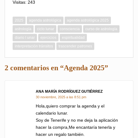
Visitas: 243
2025
agenda astrológica
agenda astrológica 2025
astrología
ciclo lunar
consciencia
curso de astrología
diario l unar
ejercicios
espiritualidad
interpretación tránsitos
trascender patrones
2 comentarios en “Agenda 2025”
ANA MARÍA RODRÍGUEZ GUTIÉRREZ
dice:
30 noviembre, 2025 a las 8:51 pm
Hola,quiero comprar la agenda y el
calendario lunar.
Soy de Tenerife y no me deja la aplicación
hacer la compra,Me encantaría tenerla y
hacer un regalo también.