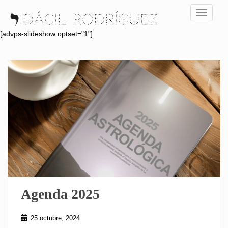
S
TOGGLE
k
i
[advps-slideshow optset="1"]
p
t
o
m
a
i
n
c
o
n
t
e
n
Agenda 2025
t
25 octubre, 2024