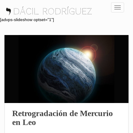
S
TOGGLE
k
i
[advps-slideshow optset="1"]
p
t
o
m
a
i
n
c
o
n
t
e
n
Retrogradación de Mercurio
t
en Leo