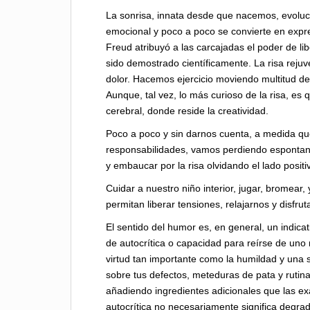
La sonrisa, innata desde que nacemos, evoluc
emocional y poco a poco se convierte en expre
Freud atribuyó a las carcajadas el poder de li
sido demostrado científicamente. La risa rejuve
dolor. Hacemos ejercicio moviendo multitud de
Aunque, tal vez, lo más curioso de la risa, es q
cerebral, donde reside la creatividad.
Poco a poco y sin darnos cuenta, a medida 
responsabilidades, vamos perdiendo espontaneid
y embaucar por la risa olvidando el lado posit
Cuidar a nuestro niño interior, jugar, bromear
permitan liberar tensiones, relajarnos y disfru
El sentido del humor es, en general, un indicat
de autocrítica o capacidad para reírse de un
virtud tan importante como la humildad y una
sobre tus defectos, meteduras de pata y rutin
añadiendo ingredientes adicionales que las exa
autocrítica no necesariamente significa degrada