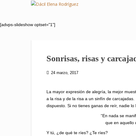
S
k
i
p
[advps-slideshow optset="1"]
t
o
m
a
Sonrisas, risas y carcaja
i
n
c
24 marzo, 2017
o
n
La mayor expresión de alegría, la mejor mues
t
a la risa y de la risa a un sinfín de carcajadas
e
dispuesto. Si no tienes ganas de reír, nadie lo 
n
t
“En nada se manif
que en aquello 
Y tú, ¿de qué te ríes? ¿Te ríes?