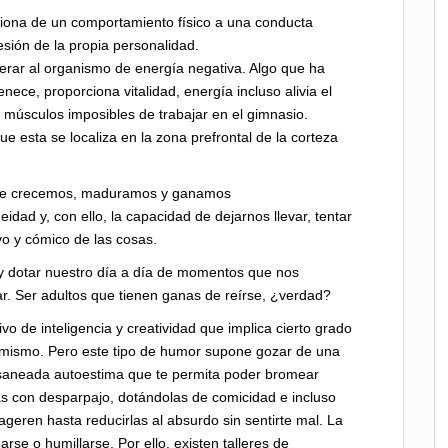
iona de un comportamiento físico a una conducta
sión de la propia personalidad.
berar al organismo de energía negativa. Algo que ha
nece, proporciona vitalidad, energía incluso alivia el
 músculos imposibles de trabajar en el gimnasio.
ue esta se localiza en la zona prefrontal de la corteza
que crecemos, maduramos y ganamos
ad y, con ello, la capacidad de dejarnos llevar, tentar
ivo y cómico de las cosas.
, y dotar nuestro día a día de momentos que nos
tar. Ser adultos que tienen ganas de reírse, ¿verdad?
ivo de inteligencia y creatividad que implica cierto grado
o mismo. Pero este tipo de humor supone gozar de una
 saneada autoestima que te permita poder bromear
as con desparpajo, dotándolas de comicidad e incluso
geren hasta reducirlas al absurdo sin sentirte mal. La
rse o humillarse. Por ello, existen talleres de