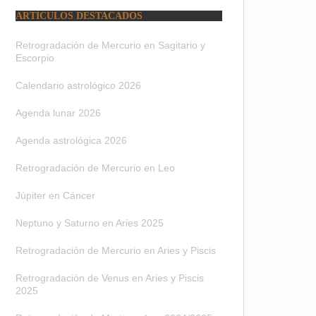
ARTÍCULOS DESTACADOS
Retrogradación de Mercurio en Sagitario y
Escorpio
Calendario astrológico 2026
Agenda lunar 2026
Agenda astrológica 2026
Retrogradación de Mercurio en Leo
Júpiter en Cáncer
Neptuno y Saturno en Aries 2025
Retrogradación de Mercurio en Aries y Piscis
Retrogradación de Venus en Aries y Piscis
2025