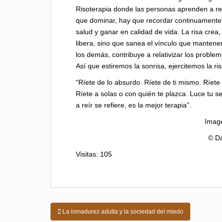
Risoterapia donde las personas aprenden a re
que dominar, hay que recordar continuamente 
salud y ganar en calidad de vida. La risa crea,
libera, sino que sanea el vínculo que mantene
los demás, contribuye a relativizar los proble
Así que estiremos la sonrisa, ejercitemos la 
“Ríete de lo absurdo. Ríete de ti mismo. Ríete 
Ríete a solas o con quién te plazca. Luce tu s
a reír se refiere, es la mejor terapia”.
Imag
© Dá
Visitas: 105
Navegación
La inmadurez adulta y la sociedad del miedo
de