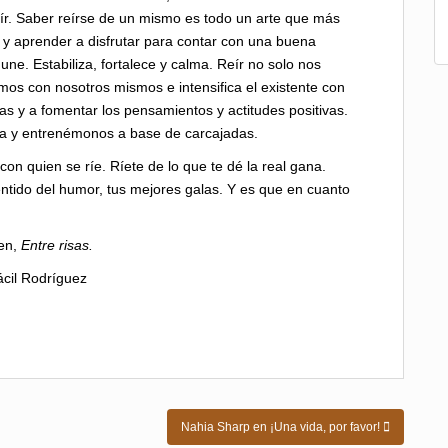
ír. Saber reírse de un mismo es todo un arte que más
y aprender a disfrutar para contar con una buena
 une. Estabiliza, fortalece y calma. Reír no solo nos
mos con nosotros mismos e intensifica el existente con
mas y a fomentar los pensamientos y actitudes positivas.
risa y entrenémonos a base de carcajadas.
con quien se ríe. Ríete de lo que te dé la real gana.
entido del humor, tus mejores galas. Y es que en cuanto
en,
Entre risas.
cil Rodríguez
Nahia Sharp en ¡Una vida, por favor!