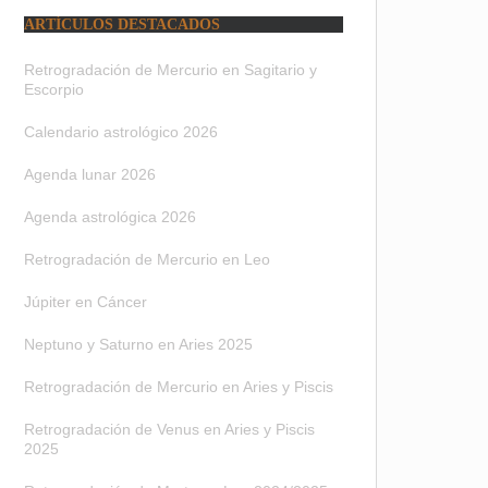
ARTÍCULOS DESTACADOS
Retrogradación de Mercurio en Sagitario y
Escorpio
Calendario astrológico 2026
Agenda lunar 2026
Agenda astrológica 2026
Retrogradación de Mercurio en Leo
Júpiter en Cáncer
Neptuno y Saturno en Aries 2025
Retrogradación de Mercurio en Aries y Piscis
Retrogradación de Venus en Aries y Piscis
2025