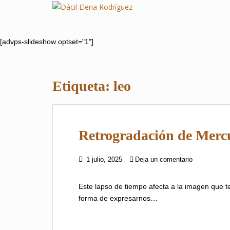
S
k
i
p
[advps-slideshow optset="1"]
t
o
m
Etiqueta:
leo
a
i
n
c
Retrogradación de Merc
o
n
t
1 julio, 2025
Deja un comentario
e
n
Este lapso de tiempo afecta a la imagen que
t
forma de expresarnos…