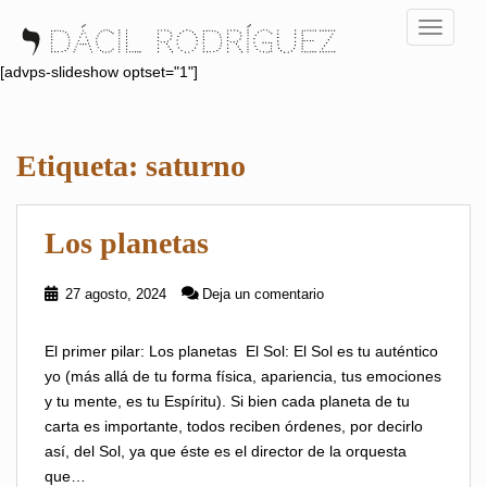
S
TOGGLE
k
i
[advps-slideshow optset="1"]
p
t
o
Etiqueta:
saturno
m
a
i
Los planetas
n
c
o
27 agosto, 2024
Deja un comentario
n
t
El primer pilar: Los planetas El Sol: El Sol es tu auténtico
e
yo (más allá de tu forma física, apariencia, tus emociones
n
y tu mente, es tu Espíritu). Si bien cada planeta de tu
t
carta es importante, todos reciben órdenes, por decirlo
así, del Sol, ya que éste es el director de la orquesta
que…