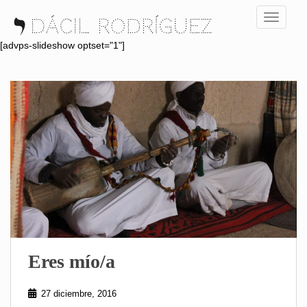
S
TOGGLE
k
i
[advps-slideshow optset="1"]
p
t
o
m
a
i
n
c
o
n
t
e
n
Eres mío/a
t
27 diciembre, 2016