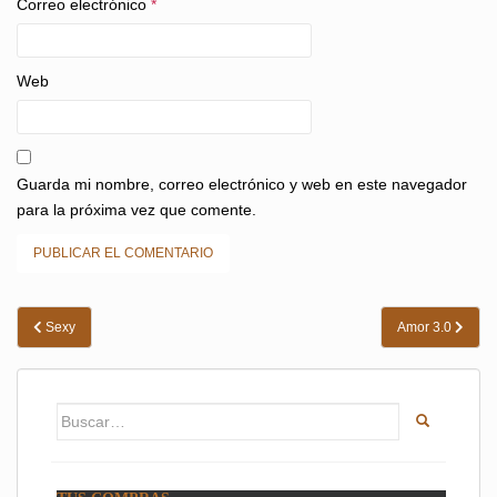
Correo electrónico
*
Web
Guarda mi nombre, correo electrónico y web en este navegador
para la próxima vez que comente.
Navegación
Sexy
Amor 3.0
de
entradas
Buscar: