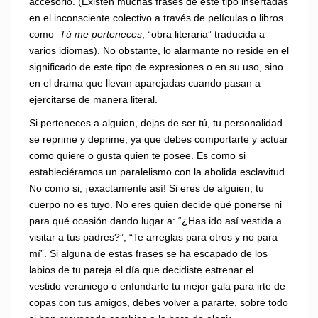
accesorio. (Existen muchas frases de este tipo insertadas
en el inconsciente colectivo a través de películas o libros
como
Tú me perteneces
, “obra literaria” traducida a
varios idiomas). No obstante, lo alarmante no reside en el
significado de este tipo de expresiones o en su uso, sino
en el drama que llevan aparejadas cuando pasan a
ejercitarse de manera literal.
Si perteneces a alguien, dejas de ser tú, tu personalidad
se reprime y deprime, ya que debes comportarte y actuar
como quiere o gusta quien te posee. Es como si
estableciéramos un paralelismo con la abolida esclavitud.
No como si, ¡exactamente así! Si eres de alguien, tu
cuerpo no es tuyo. No eres quien decide qué ponerse ni
para qué ocasión dando lugar a: “¿Has ido así vestida a
visitar a tus padres?”, “Te arreglas para otros y no para
mí”. Si alguna de estas frases se ha escapado de los
labios de tu pareja el día que decidiste estrenar el
vestido veraniego o enfundarte tu mejor gala para irte de
copas con tus amigos, debes volver a pararte, sobre todo