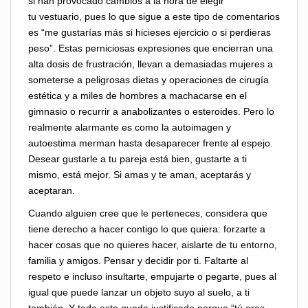
si han provocado cambios a la hora de elegir
tu vestuario, pues lo que sigue a este tipo de comentarios
es “me gustarías más si hicieses ejercicio o si perdieras
peso”. Estas perniciosas expresiones que encierran una
alta dosis de frustración, llevan a demasiadas mujeres a
someterse a peligrosas dietas y operaciones de cirugía
estética y a miles de hombres a machacarse en el
gimnasio o recurrir a anabolizantes o esteroides. Pero lo
realmente alarmante es como la autoimagen y
autoestima merman hasta desaparecer frente al espejo.
Desear gustarle a tu pareja está bien, gustarte a ti
mismo, está mejor. Si amas y te aman, aceptarás y
aceptaran.
Cuando alguien cree que le perteneces, considera que
tiene derecho a hacer contigo lo que quiera: forzarte a
hacer cosas que no quieres hacer, aislarte de tu entorno,
familia y amigos. Pensar y decidir por ti. Faltarte al
respeto e incluso insultarte, empujarte o pegarte, pues al
igual que puede lanzar un objeto suyo al suelo, a ti
también. Y todo esto queda justificado porque “tú eres