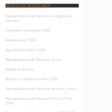
ARTÍCULOS DESTACADOS
Retrogradación de Mercurio en Sagitario y
Escorpio
Calendario astrológico 2026
Agenda lunar 2026
Agenda astrológica 2026
Retrogradación de Mercurio en Leo
Júpiter en Cáncer
Neptuno y Saturno en Aries 2025
Retrogradación de Mercurio en Aries y Piscis
Retrogradación de Venus en Aries y Piscis
2025