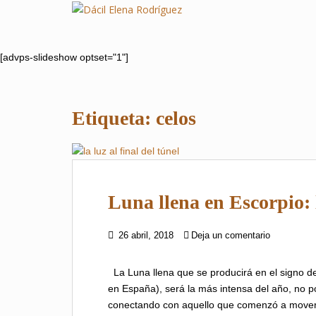
S
k
i
p
[advps-slideshow optset="1"]
t
o
m
Etiqueta:
celos
a
i
n
c
o
Luna llena en Escorpio: l
n
t
e
26 abril, 2018
Deja un comentario
n
t
La Luna llena que se producirá en el signo d
en España), será la más intensa del año, no po
conectando con aquello que comenzó a mover