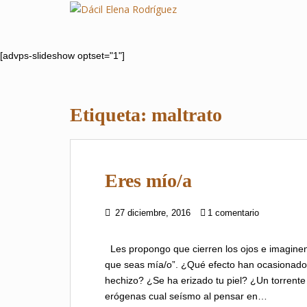
S
k
i
p
[advps-slideshow optset="1"]
t
o
m
Etiqueta:
maltrato
a
i
n
c
Eres mío/a
o
n
t
27 diciembre, 2016
1 comentario
e
n
Les propongo que cierren los ojos e imaginen
t
que seas mía/o”. ¿Qué efecto han ocasionado
hechizo? ¿Se ha erizado tu piel? ¿Un torrent
erógenas cual seísmo al pensar en…