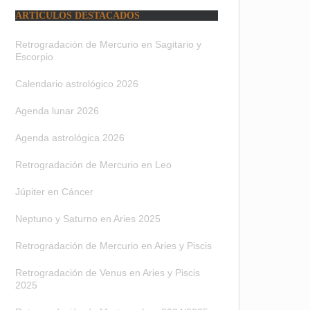
ARTÍCULOS DESTACADOS
Retrogradación de Mercurio en Sagitario y
Escorpio
Calendario astrológico 2026
Agenda lunar 2026
Agenda astrológica 2026
Retrogradación de Mercurio en Leo
Júpiter en Cáncer
Neptuno y Saturno en Aries 2025
Retrogradación de Mercurio en Aries y Piscis
Retrogradación de Venus en Aries y Piscis
2025