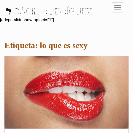
S
TOGGLE
k
i
[advps-slideshow optset="1"]
p
t
o
Etiqueta:
lo que es sexy
m
a
i
n
c
o
n
t
e
n
t