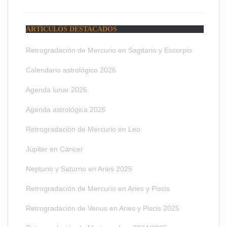
ARTÍCULOS DESTACADOS
Retrogradación de Mercurio en Sagitario y Escorpio
Calendario astrológico 2026
Agenda lunar 2026
Agenda astrológica 2026
Retrogradación de Mercurio en Leo
Júpiter en Cáncer
Neptuno y Saturno en Aries 2025
Retrogradación de Mercurio en Aries y Piscis
Retrogradación de Venus en Aries y Piscis 2025