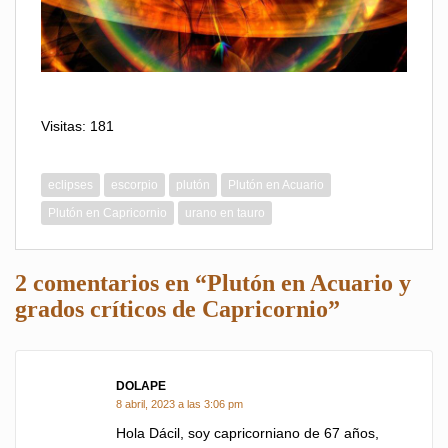
Visitas: 181
eclipses
escorpio
plutón
Plutón en Acuario
Plutón en Capricornio
urano en tauro
2 comentarios en “Plutón en Acuario y
grados críticos de Capricornio”
DOLAPE
dice:
8 abril, 2023 a las 3:06 pm
Hola Dácil, soy capricorniano de 67 años,