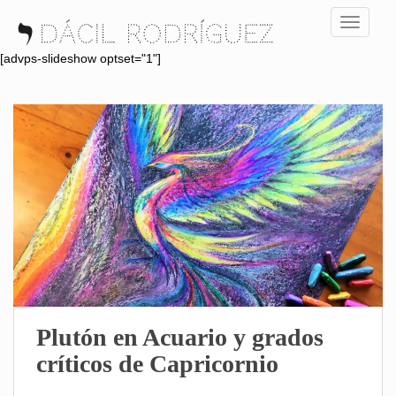
S
TOGGLE
k
i
[advps-slideshow optset="1"]
p
t
o
m
a
i
n
c
o
n
t
e
n
Plutón en Acuario y grados
t
críticos de Capricornio