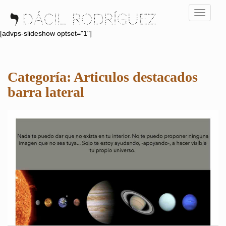
S
TOGGLE
k
i
[advps-slideshow optset="1"]
p
t
o
Categoría:
Articulos destacados
m
a
barra lateral
i
n
c
o
n
t
e
n
t