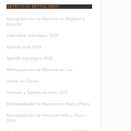
ARTÍCULOS DESTACADOS
Retrogradación de Mercurio en Sagitario y
Escorpio
Calendario astrológico 2026
Agenda lunar 2026
Agenda astrológica 2026
Retrogradación de Mercurio en Leo
Júpiter en Cáncer
Neptuno y Saturno en Aries 2025
Retrogradación de Mercurio en Aries y Piscis
Retrogradación de Venus en Aries y Piscis
2025