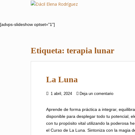
S
k
i
p
[advps-slideshow optset="1"]
t
o
m
Etiqueta:
terapia lunar
a
i
n
c
La Luna
o
n
t
1 abril, 2024
Deja un comentario
e
n
Aprende de forma práctica a integrar, equilibra
t
disponible para desplegar todo tu potencial, e
con tu propósito vital utilizando la poderosa 
el Curso de La Luna. Sintoniza con la magia 