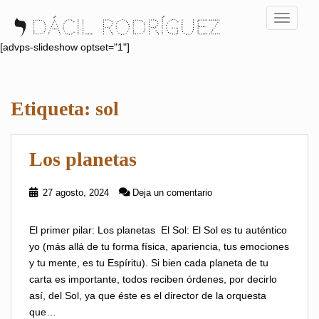
S
TOGGLE
k
i
[advps-slideshow optset="1"]
p
t
o
Etiqueta:
sol
m
a
i
Los planetas
n
c
o
27 agosto, 2024
Deja un comentario
n
t
El primer pilar: Los planetas El Sol: El Sol es tu auténtico
e
yo (más allá de tu forma física, apariencia, tus emociones
n
y tu mente, es tu Espíritu). Si bien cada planeta de tu
t
carta es importante, todos reciben órdenes, por decirlo
así, del Sol, ya que éste es el director de la orquesta
que…