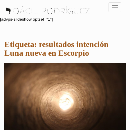
S
TOGGLE
k
i
[advps-slideshow optset="1"]
p
t
o
Etiqueta:
resultados intención
m
a
Luna nueva en Escorpio
i
n
c
o
n
t
e
n
t