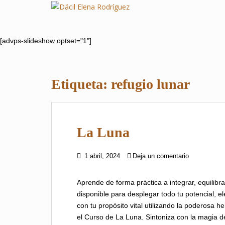
S
k
i
p
[advps-slideshow optset="1"]
t
o
m
Etiqueta:
refugio lunar
a
i
n
c
La Luna
o
n
t
1 abril, 2024
Deja un comentario
e
n
Aprende de forma práctica a integrar, equilibra
t
disponible para desplegar todo tu potencial, e
con tu propósito vital utilizando la poderosa 
el Curso de La Luna. Sintoniza con la magia 