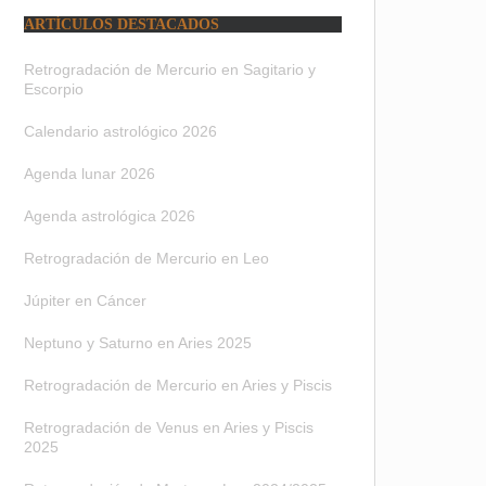
ARTÍCULOS DESTACADOS
Retrogradación de Mercurio en Sagitario y
Escorpio
Calendario astrológico 2026
Agenda lunar 2026
Agenda astrológica 2026
Retrogradación de Mercurio en Leo
Júpiter en Cáncer
Neptuno y Saturno en Aries 2025
Retrogradación de Mercurio en Aries y Piscis
Retrogradación de Venus en Aries y Piscis
2025