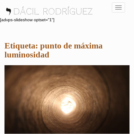
S
TOGGLE
k
i
[advps-slideshow optset="1"]
p
t
o
Etiqueta:
punto de máxima
m
a
luminosidad
i
n
c
o
n
t
e
n
t