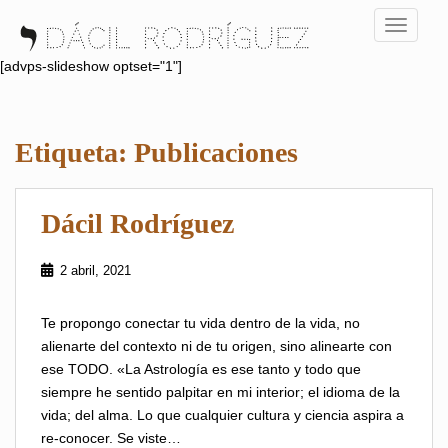
S
TOGGLE
k
i
[advps-slideshow optset="1"]
p
t
o
Etiqueta:
Publicaciones
m
a
i
Dácil Rodríguez
n
c
o
2 abril, 2021
n
t
Te propongo conectar tu vida dentro de la vida, no
e
alienarte del contexto ni de tu origen, sino alinearte con
n
ese TODO. «La Astrología es ese tanto y todo que
t
siempre he sentido palpitar en mi interior; el idioma de la
vida; del alma. Lo que cualquier cultura y ciencia aspira a
re-conocer. Se viste…