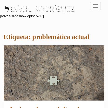
S
TOGGLE
k
i
[advps-slideshow optset="1"]
p
t
o
Etiqueta:
problemática actual
m
a
i
n
c
o
n
t
e
n
t