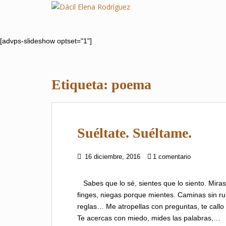
S
k
i
p
[advps-slideshow optset="1"]
t
o
m
Etiqueta:
poema
a
i
n
c
Suéltate. Suéltame.
o
n
t
16 diciembre, 2016
1 comentario
e
n
Sabes que lo sé, sientes que lo siento. Mira
t
finges, niegas porque mientes. Caminas sin ru
reglas… Me atropellas con preguntas, te callo
Te acercas con miedo, mides las palabras,…