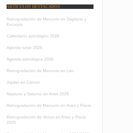
ARTÍCULOS DESTACADOS
Retrogradación de Mercurio en Sagitario y
Escorpio
Calendario astrológico 2026
Agenda lunar 2026
Agenda astrológica 2026
Retrogradación de Mercurio en Leo
Júpiter en Cáncer
Neptuno y Saturno en Aries 2025
Retrogradación de Mercurio en Aries y Piscis
Retrogradación de Venus en Aries y Piscis
2025