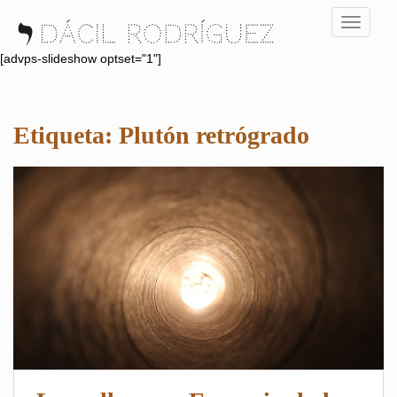
S
TOGGLE
k
i
[advps-slideshow optset="1"]
p
t
o
Etiqueta:
Plutón retrógrado
m
a
i
n
c
o
n
t
e
n
t