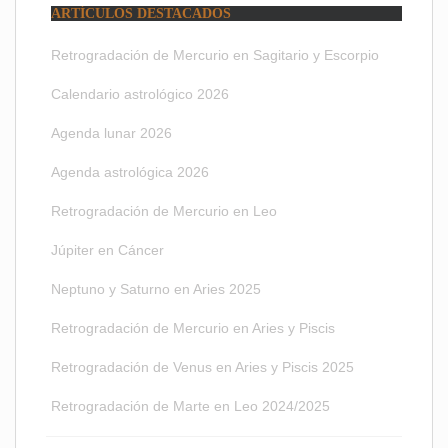
ARTÍCULOS DESTACADOS
Retrogradación de Mercurio en Sagitario y Escorpio
Calendario astrológico 2026
Agenda lunar 2026
Agenda astrológica 2026
Retrogradación de Mercurio en Leo
Júpiter en Cáncer
Neptuno y Saturno en Aries 2025
Retrogradación de Mercurio en Aries y Piscis
Retrogradación de Venus en Aries y Piscis 2025
Retrogradación de Marte en Leo 2024/2025