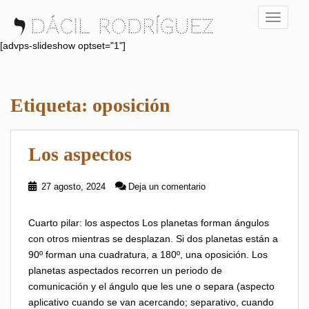
S
TOGGLE
k
i
[advps-slideshow optset="1"]
p
t
o
Etiqueta:
oposición
m
a
i
Los aspectos
n
c
o
27 agosto, 2024
Deja un comentario
n
t
Cuarto pilar: los aspectos Los planetas forman ángulos
e
con otros mientras se desplazan. Si dos planetas están a
n
90º forman una cuadratura, a 180º, una oposición. Los
t
planetas aspectados recorren un periodo de
comunicación y el ángulo que les une o separa (aspecto
aplicativo cuando se van acercando; separativo, cuando