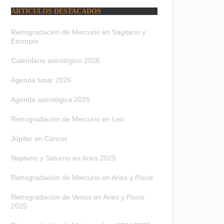
ARTÍCULOS DESTACADOS
Retrogradación de Mercurio en Sagitario y
Escorpio
Calendario astrológico 2026
Agenda lunar 2026
Agenda astrológica 2026
Retrogradación de Mercurio en Leo
Júpiter en Cáncer
Neptuno y Saturno en Aries 2025
Retrogradación de Mercurio en Aries y Piscis
Retrogradación de Venus en Aries y Piscis
2025