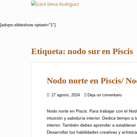
S
k
i
p
[advps-slideshow optset="1"]
t
o
m
Etiqueta:
nodo sur en Piscis
a
i
n
c
Nodo norte en Piscis/ No
o
n
t
27 agosto, 2024
Deja un comentario
e
n
Nodo norte en Piscis: Para trabajar con el Nod
t
intuición y sabiduría interior. Dedica tiempo a
interior. También debes aprender a establecer 
Desarrollar tus habilidades creativas y artísti