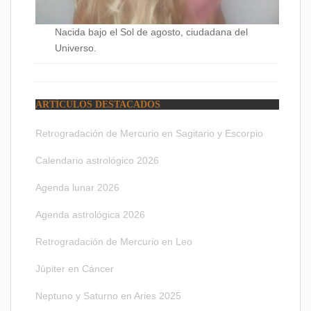
Nacida bajo el Sol de agosto, ciudadana del
Universo.
ARTÍCULOS DESTACADOS
Retrogradación de Mercurio en Sagitario y Escorpio
Calendario astrológico 2026
Agenda lunar 2026
Agenda astrológica 2026
Retrogradación de Mercurio en Leo
Júpiter en Cáncer
Neptuno y Saturno en Aries 2025