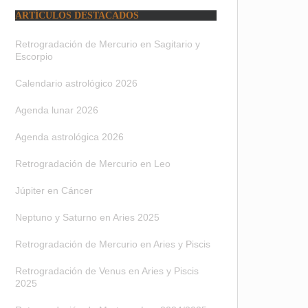
ARTÍCULOS DESTACADOS
Retrogradación de Mercurio en Sagitario y
Escorpio
Calendario astrológico 2026
Agenda lunar 2026
Agenda astrológica 2026
Retrogradación de Mercurio en Leo
Júpiter en Cáncer
Neptuno y Saturno en Aries 2025
Retrogradación de Mercurio en Aries y Piscis
Retrogradación de Venus en Aries y Piscis
2025