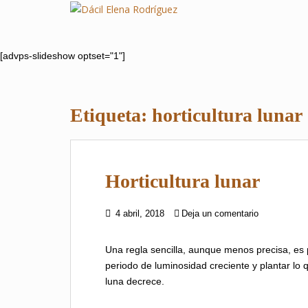
S
k
i
p
[advps-slideshow optset="1"]
t
o
m
Etiqueta:
horticultura lunar
a
i
n
c
Horticultura lunar
o
n
t
4 abril, 2018
Deja un comentario
e
n
Una regla sencilla, aunque menos precisa, es 
t
periodo de luminosidad creciente y plantar lo 
luna decrece.