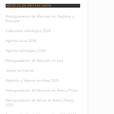
ARTÍCULOS DESTACADOS
Retrogradación de Mercurio en Sagitario y
Escorpio
Calendario astrológico 2026
Agenda lunar 2026
Agenda astrológica 2026
Retrogradación de Mercurio en Leo
Júpiter en Cáncer
Neptuno y Saturno en Aries 2025
Retrogradación de Mercurio en Aries y Piscis
Retrogradación de Venus en Aries y Piscis
2025