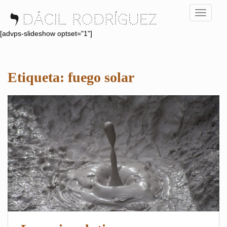
S
TOGGLE
k
i
[advps-slideshow optset="1"]
p
t
o
Etiqueta:
fuego solar
m
a
i
n
c
o
n
t
e
n
t