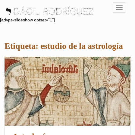
S
TOGGLE
k
i
[advps-slideshow optset="1"]
p
t
o
Etiqueta:
estudio de la astrología
m
a
i
n
c
o
n
t
e
n
t