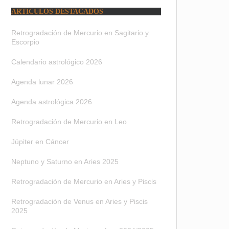
ARTÍCULOS DESTACADOS
Retrogradación de Mercurio en Sagitario y
Escorpio
Calendario astrológico 2026
Agenda lunar 2026
Agenda astrológica 2026
Retrogradación de Mercurio en Leo
Júpiter en Cáncer
Neptuno y Saturno en Aries 2025
Retrogradación de Mercurio en Aries y Piscis
Retrogradación de Venus en Aries y Piscis
2025