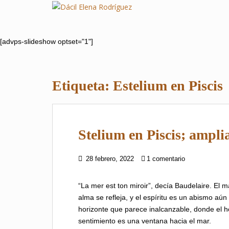
S
k
i
p
[advps-slideshow optset="1"]
t
o
m
Etiqueta:
Estelium en Piscis
a
i
n
c
Stelium en Piscis; ampli
o
n
t
28 febrero, 2022
1 comentario
e
n
“La mer est ton miroir”, decía Baudelaire. El m
t
alma se refleja, y el espíritu es un abismo aú
horizonte que parece inalcanzable, donde el ho
sentimiento es una ventana hacia el mar.