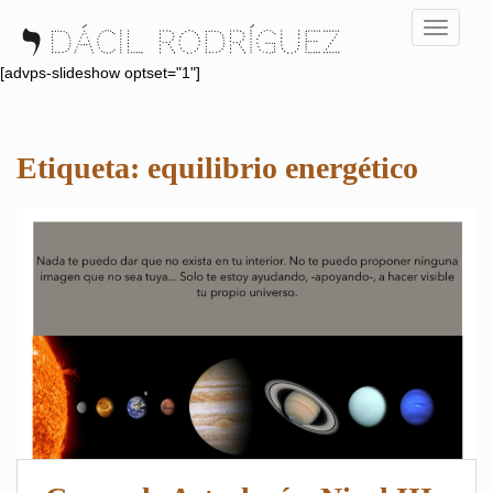
S
TOGGLE
k
i
[advps-slideshow optset="1"]
p
t
o
Etiqueta:
equilibrio energético
m
a
i
n
c
o
n
t
e
n
t