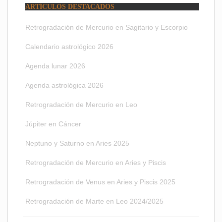
ARTÍCULOS DESTACADOS
Retrogradación de Mercurio en Sagitario y Escorpio
Calendario astrológico 2026
Agenda lunar 2026
Agenda astrológica 2026
Retrogradación de Mercurio en Leo
Júpiter en Cáncer
Neptuno y Saturno en Aries 2025
Retrogradación de Mercurio en Aries y Piscis
Retrogradación de Venus en Aries y Piscis 2025
Retrogradación de Marte en Leo 2024/2025