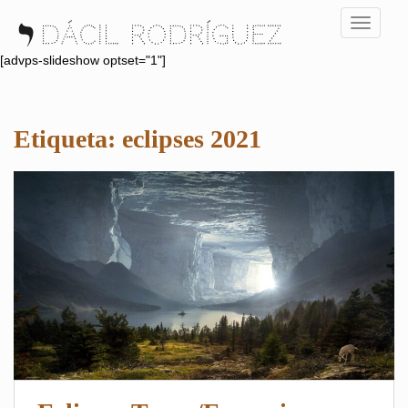
S
TOGGLE
k
i
[advps-slideshow optset="1"]
p
t
o
Etiqueta:
eclipses 2021
m
a
i
n
c
o
n
t
e
n
t