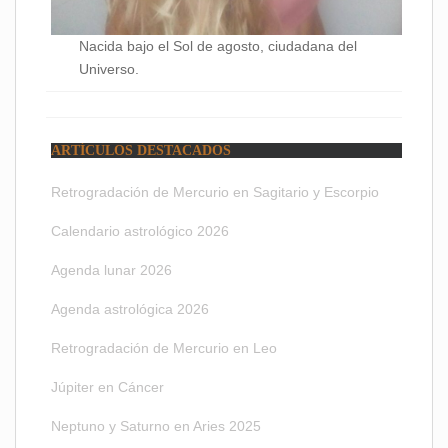
Nacida bajo el Sol de agosto, ciudadana del
Universo.
ARTÍCULOS DESTACADOS
Retrogradación de Mercurio en Sagitario y Escorpio
Calendario astrológico 2026
Agenda lunar 2026
Agenda astrológica 2026
Retrogradación de Mercurio en Leo
Júpiter en Cáncer
Neptuno y Saturno en Aries 2025