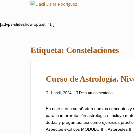
S
k
i
p
[advps-slideshow optset="1"]
t
o
m
Etiqueta:
Constelaciones
a
i
n
c
Curso de Astrología. Nive
o
n
t
1 abril, 2024
Deja un comentario
e
n
En este curso se añaden nuevos conceptos y se
t
para la interpretación astrológica. Incluye mat
dudas y preguntas, así como ejercicios práctic
Aspectos exóticos MÓDULO II I. Asteroides II.