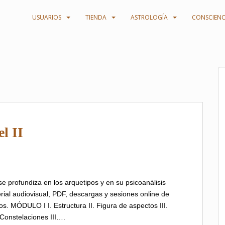
USUARIOS
TIENDA
ASTROLOGÍA
CONSCIENC
l II
 profundiza en los arquetipos y en su psicoanálisis
erial audiovisual, PDF, descargas y sesiones online de
os. MÓDULO I I. Estructura II. Figura de aspectos III.
 Constelaciones III….