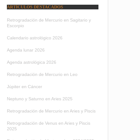
ARTÍCULOS DESTACADOS
Retrogradación de Mercurio en Sagitario y
Escorpio
Calendario astrológico 2026
Agenda lunar 2026
Agenda astrológica 2026
Retrogradación de Mercurio en Leo
Júpiter en Cáncer
Neptuno y Saturno en Aries 2025
Retrogradación de Mercurio en Aries y Piscis
Retrogradación de Venus en Aries y Piscis
2025