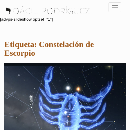
S
TOGGLE
k
i
[advps-slideshow optset="1"]
p
t
o
Etiqueta:
Constelación de
m
a
Escorpio
i
n
c
o
n
t
e
n
t