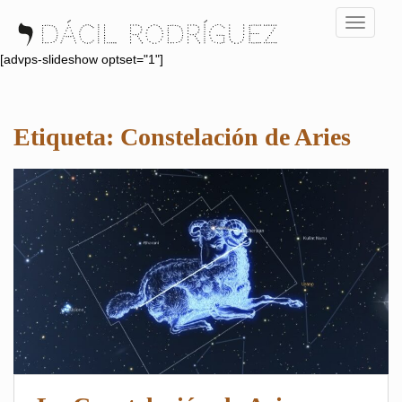
S
TOGGLE
k
i
[advps-slideshow optset="1"]
p
t
o
Etiqueta:
Constelación de Aries
m
a
i
n
c
o
n
t
e
n
t