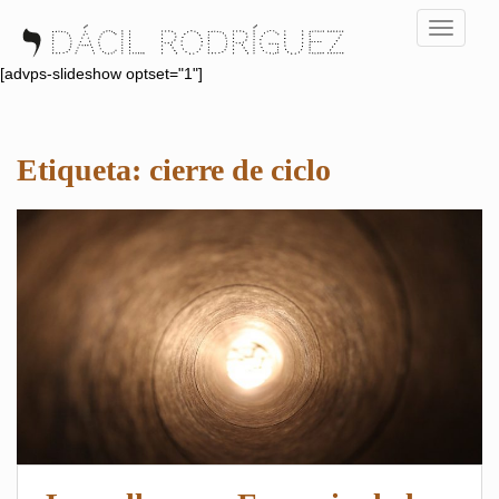
S
TOGGLE
k
i
[advps-slideshow optset="1"]
p
t
o
Etiqueta:
cierre de ciclo
m
a
i
n
c
o
n
t
e
n
t